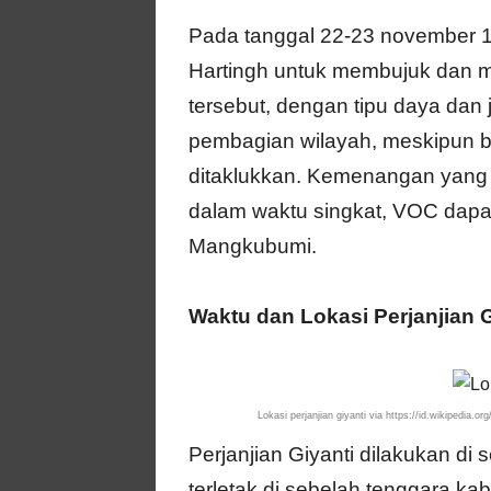
Pada tanggal 22-23 november 
Hartingh untuk membujuk dan
tersebut, dengan tipu daya dan 
pembagian wilayah, meskipun be
ditaklukkan. Kemenangan yang
dalam waktu singkat, VOC da
Mangkubumi.
Waktu dan Lokasi Perjanjian G
Lokasi perjanjian giyanti via https://id.wikipedia
Perjanjian Giyanti dilakukan d
terletak di sebelah tenggara k