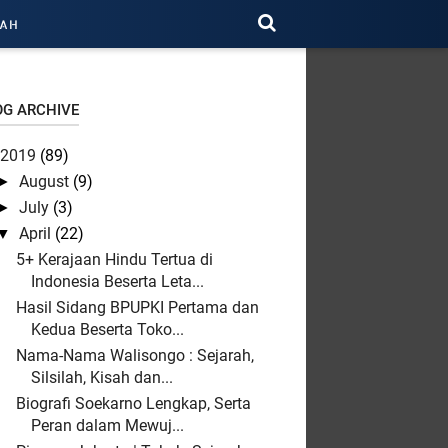
RAH
OG ARCHIVE
2019
(89)
August
(9)
►
July
(3)
►
April
(22)
▼
5+ Kerajaan Hindu Tertua di
Indonesia Beserta Leta...
Hasil Sidang BPUPKI Pertama dan
Kedua Beserta Toko...
Nama-Nama Walisongo : Sejarah,
Silsilah, Kisah dan...
Biografi Soekarno Lengkap, Serta
Peran dalam Mewuj...