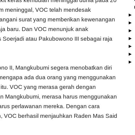
akit keras kemudian meninggal dunia pada 20
m meninggal, VOC telah mendesak
►
angani surat yang memberikan kewenangan
►
ja baru. Dan VOC menunjuk anak
►
Soerjadi atau Pakubowono III sebagai raja
►
►
►
►
o II, Mangkubumi segera menobatkan diri
ah mengapa ada dua orang yang menggunakan
t itu. VOC yang merasa gerah dengan
an Mangkubumi, merasa harus menggunakan
arus perlawanan mereka. Dengan cara
, VOC berhasil menjauhkan Raden Mas Said