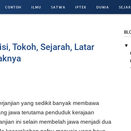
CONTOH
ILMU
SATWA
IPTEK
DUNIA
SEJA
BL
isi, Tokoh, Sejarah, Latar
▼
aknya
erjanjian yang sedikit banyak membawa
ang jawa terutama penduduk kerajaan
anjian ini selain membelah jawa menjadi dua