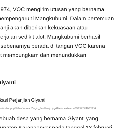
1974, VOC mengirim utusan yang bernama
 mempengaruhi Mangkubumi. Dalam pertemuan
janji akan diberikan kekuasaan atau
rjalan sedikit alot, Mangkubumi berhasil
 sebenarnya berada di tangan VOC karena
pat membungkam dan menundukkan
iyanti
.org/w/index.php?title=Berkas:Ringin_Jantiharjo.jpg&filetimestamp=20080831160335&
i sebuah desa yang bernama Giyanti yang
abupaten Karanganyar pada tanggal 13 februari