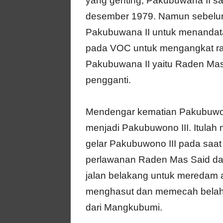
yang genting, Pakubuwana II s
desember 1979. Namun sebelu
Pakubuwana II untuk menandat
pada VOC untuk mengangkat ra
Pakubuwana II yaitu Raden Mas 
pengganti.
Mendengar kematian Pakubuwon
menjadi Pakubuwono III. Itul
gelar Pakubuwono III pada saa
perlawanan Raden Mas Said d
jalan belakang untuk meredam 
menghasut dan memecah belah
dari Mangkubumi.