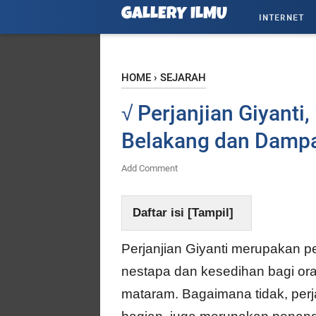
GALLERY ILMU
INTERNET
HOME
›
SEJARAH
√ Perjanjian Giyanti, 
Belakang dan Damp
Add Comment
Daftar isi [
Tampil
]
Perjanjian Giyanti merupakan p
nestapa dan kesedihan bagi or
mataram. Bagaimana tidak, perj