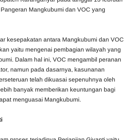
oleh Pangeran Mangkubumi dan VOC yang
dasar kesepakatan antara Mangkubumi dan VOC
akan yaitu mengenai pembagian wilayah yang
umi. Dalam hal ini, VOC mengambil peranan
iator, namun pada dasarnya, kasunanan
erseteruan telah dikuasai sepenuhnya oleh
i lebih banyak memberikan keuntungan bagi
dapat menguasai Mangkubumi.
i
m proses terjadinya Perjanjian Giyanti yaitu