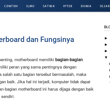
CONTOH
ILMU
SATWA
IPTEK
DUNIA
SEJA
BL
erboard dan Fungsinya
►
►
►
▼
enting, motherboard memiliki
bagian-bagian
miliki peran yang sama pentingnya dengan
ka salah satu bagian tersebut bermasalah, maka
n baik. Jika hal ini terjadi, komputer tidak dapat
an-bagian motherboard ini harus dijaga dengan baik
sendiri.