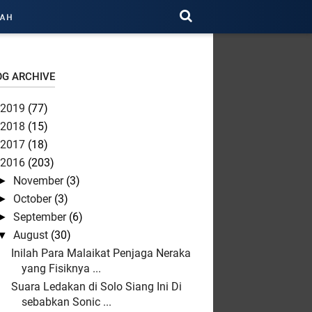
RAH
OG ARCHIVE
2019
(77)
2018
(15)
2017
(18)
2016
(203)
November
(3)
►
October
(3)
►
September
(6)
►
August
(30)
▼
Inilah Para Malaikat Penjaga Neraka
yang Fisiknya ...
Suara Ledakan di Solo Siang Ini Di
sebabkan Sonic ...