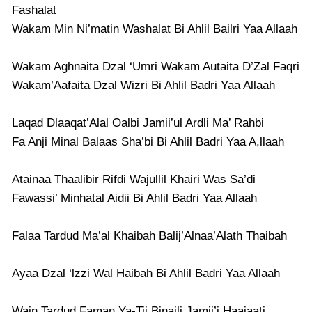
Fashalat
Wakam Min Ni’matin Washalat Bi Ahlil Bailri Yaa Allaah
Wakam Aghnaita Dzal ‘Umri Wakam Autaita D’Zal Faqri
Wakam’Aafaita Dzal Wizri Bi Ahlil Badri Yaa Allaah
Laqad Dlaaqat’Alal Oalbi Jamii’ul Ardli Ma’ Rahbi
Fa Anji Minal Balaas Sha’bi Bi Ahlil Badri Yaa A,llaah
Atainaa Thaalibir Rifdi Wajullil Khairi Was Sa’di
Fawassi’ Minhatal Aidii Bi Ahlil Badri Yaa Allaah
Falaa Tardud Ma’al Khaibah Balij’Alnaa’Alath Thaibah
Ayaa Dzal ‘lzzi Wal Haibah Bi Ahlil Badri Yaa Allaah
Wain Tardud Faman Ya-Tii Binaili Jamii’i Haajaati