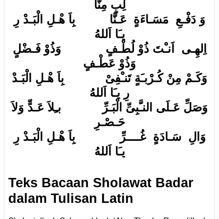
لِبٍ مِنَّا
وَ دَفْـعِ مَسَـاءَةٍ عَـنَّا بِاَ هْـلِ الْبَـدْ رِ
يـَا اَللهُ
اِلهِـى اَنـْتَ ذُوْ لُطْـفٍ وَذُوْ فَـضْلٍ
وَذُوْ عَطْـفٍ
وَكَـمْ مِنْ كُـرْبـَةٍ تَنـْفِىْ بِاَ هْـلِ الْبَـدْ
رِ يـَا اَللهُ
وَصَلِّ عَـلَى النـَّبِىِّ الْبَـرِّ بـِلاَ عَـدٍّ وَلاَ
حَـصْـرِ
وَالِ سَـادَةٍ غُــــرِّ بِاَ هْـلِ الْبَـدْ رِ
يـَا اَللهُ
Teks Bacaan Sholawat Badar
dalam Tulisan Latin