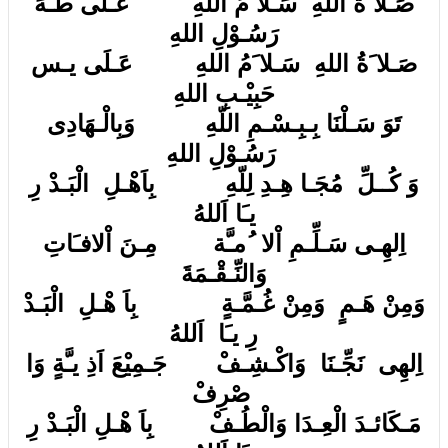
صَـلا َةُ اللهِ سَـلا َمُ اللهِ عَـلَى طـهَ
رَسُـوْلِ اللهِ
صَـلا َةُ اللهِ سَـلا َمُ اللهِ عَـلَى يـس
حَبِيْـبِ اللهِ
تَوَ سَـلْنَا بِـبِـسْـمِ اللّهِ وَبِالْـهَادِى
رَسُـوْلِ اللهِ
وَ كُــلِّ مُجَـا هِـدِ لِلّهِ بِاَهْـلِ الْبَـدْ رِ
يـَا اَللهُ
اِلهِـى سَـلِّـمِ اْلا ُمـَّة مِـنَ اْلافـَاتِ
وَالنِّـقْـمَةَ
وَمِنْ هَـمٍ وَمِنْ غُـمَّـةٍ بِاَ هْـلِ الْبَـدْ
رِ يـَا اَللهُ
اِلهِى نَجِّـنَا وَاكْـشِـفْ جَـمِيْعَ اَذِ يـَّةٍ وَا
صْرِفْ
مَـكَائـدَ الْعِـدَا وَالْطُـفْ بِاَ هْـلِ الْبَـدْ رِ