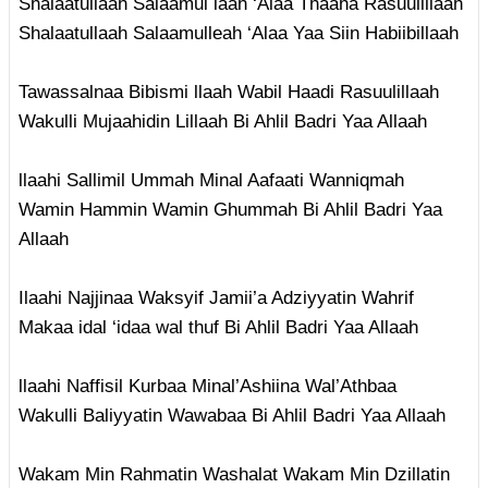
Shalaatullaah Salaamul laah ‘Alaa Thaaha Rasuulillaah
Shalaatullaah Salaamulleah ‘Alaa Yaa Siin Habiibillaah
Tawassalnaa Bibismi llaah Wabil Haadi Rasuulillaah
Wakulli Mujaahidin Lillaah Bi Ahlil Badri Yaa Allaah
llaahi Sallimil Ummah Minal Aafaati Wanniqmah
Wamin Hammin Wamin Ghummah Bi Ahlil Badri Yaa
Allaah
Ilaahi Najjinaa Waksyif Jamii’a Adziyyatin Wahrif
Makaa idal ‘idaa wal thuf Bi Ahlil Badri Yaa Allaah
llaahi Naffisil Kurbaa Minal’Ashiina Wal’Athbaa
Wakulli Baliyyatin Wawabaa Bi Ahlil Badri Yaa Allaah
Wakam Min Rahmatin Washalat Wakam Min Dzillatin