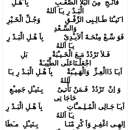
فَانْـجِ مِنَ الْبَلاَ الصَّعْـبِ بِا َهْـلِ
الْبَـدْ رِ يـَا اَللهُ
ا َتَيـْنَا طَـالِـبِى الرِّفْـقِ وَجُـلِّ الْخَـيْرِ
وَالسَّـعْدِ
فَوَ سِّـعْ مِنْحَـةَ اْلاَيـْدِىْ بِاَ هْـلِ الْبَـدْ رِ
يـَا اَللهُ
فَـلاَ تَرْدُدْ مَـعَ الْخَـيـْبَةْ بَلِ
اجْعَلْـنَاعَلَى الطَّيْبـَةْ
اَيـَا ذَاالْعِـزِّ وَالْهَـيـْبَةْ بِاَ هْـلِ الْبَـدْ رِ يـَا
اَللهُ
وَ اِنْ تَرْدُدْ فَـمَنْ نَأْتـِىْ بِـنَيـْلِ جَمِيـْعِ
حَاجَا تِى
اَيـَا جَـالِى الْمُـلِـمـَّاتِ بِاَ هْـلِ الْبَـدْ رِ
يـَا اَللهُ
اِلهِـى اغْفِـرِ وَاَ كْرِ مْنَـا بِـنَيـْلِ مـَطَا