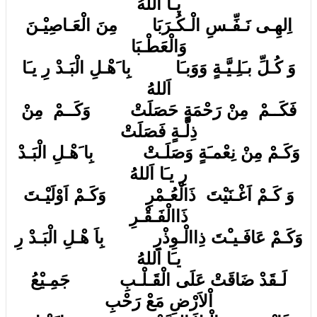
يـَا اَللهُ
اِلهِـى نَـفِّـسِ الْـكُـرَبَا مِنَ الْعَـاصِيْـنَ
وَالْعَطْـبَا
وَ كُـلِّ بـَلِـيَّـةٍ وَوَبـَا بِا َهْـلِ الْبَـدْ رِ يـَا
اَللهُ
فَكَــمْ مِنْ رَحْمَةٍ حَصَلَتْ وَكَــمْ مِنْ
ذِلَّـةٍ فَصَلَتْ
وَكَـمْ مِنْ نِعْمـَةٍ وَصَلَـتْ بِا َهْـلِ الْبَـدْ
رِ يـَا اَللهُ
وَ كَـمْ اَغْـنَيْتَ ذَالْعُـمْرِ وَكَـمْ اَوْلَيْـتَ
ذَاالْفَـقْـرِ
وَكَـمْ عَافَـيـْتَ ذِاالْـوِذْرِ بِاَ هْـلِ الْبَـدْ رِ
يـَا اَللهُ
لَـقَدْ ضَاقَتْ عَلَى الْقَـلْـبِ جَمِـيْعُ
اْلاَرْضِ مَعْ رَحْبِ