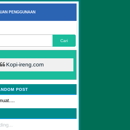
UAN PENGGUNAAN
Cari
Kopi-ireng.com
ANDOM POST
uat....
ding...