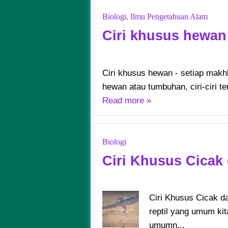
Biologi
,
Ilmu Pengetahuan Alam
Ciri khusus hewan
Ciri khusus hewan - setiap makhlu
hewan atau tumbuhan, ciri-ciri te
Read more »
Biologi
Ciri Khusus Cicak
Ciri Khusus Cicak d
reptil yang umum ki
umumn...