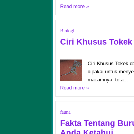
Read more »
Biologi
Ciri Khusus Tokek
Ciri Khusus Tokek 
dipakai untuk menye
macamnya, teta...
Read more »
fauna
Fakta Tentang Bur
Anda Ketahui