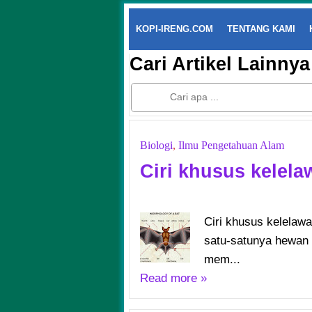
KOPI-IRENG.COM
TENTANG KAMI
Cari Artikel Lainnya
Biologi
,
Ilmu Pengetahuan Alam
Ciri khusus kelela
Ciri khusus kelelaw
satu-satunya hewan m
mem...
Read more »