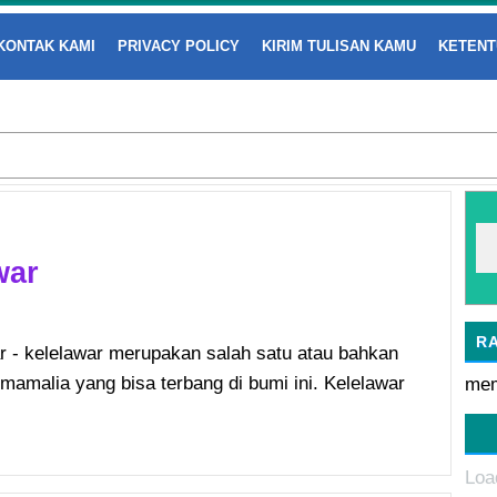
KONTAK KAMI
PRIVACY POLICY
KIRIM TULISAN KAMU
KETENT
war
R
ar - kelelawar merupakan salah satu atau bahkan
amalia yang bisa terbang di bumi ini. Kelelawar
mem
Loa