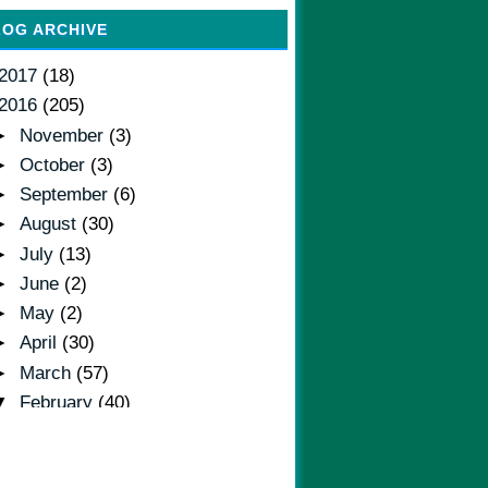
LOG ARCHIVE
2017
(18)
2016
(205)
►
November
(3)
►
October
(3)
►
September
(6)
►
August
(30)
►
July
(13)
►
June
(2)
►
May
(2)
►
April
(30)
►
March
(57)
▼
February
(40)
►
Feb 29
(2)
►
Feb 28
(4)