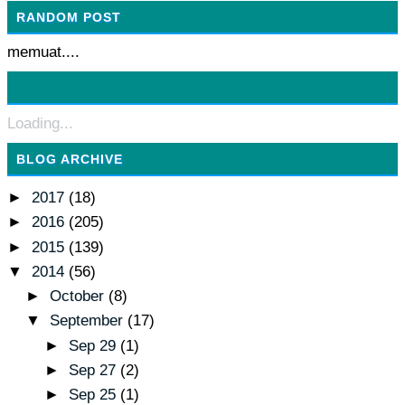
RANDOM POST
memuat....
Loading...
BLOG ARCHIVE
►
2017
(18)
►
2016
(205)
►
2015
(139)
▼
2014
(56)
►
October
(8)
▼
September
(17)
►
Sep 29
(1)
►
Sep 27
(2)
►
Sep 25
(1)