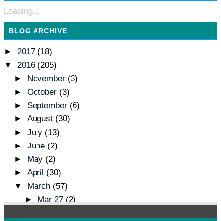
Loading...
BLOG ARCHIVE
►
2017
(18)
▼
2016
(205)
►
November
(3)
►
October
(3)
►
September
(6)
►
August
(30)
►
July
(13)
►
June
(2)
►
May
(2)
►
April
(30)
▼
March
(57)
►
Mar 27
(2)
►
Mar 26
(2)