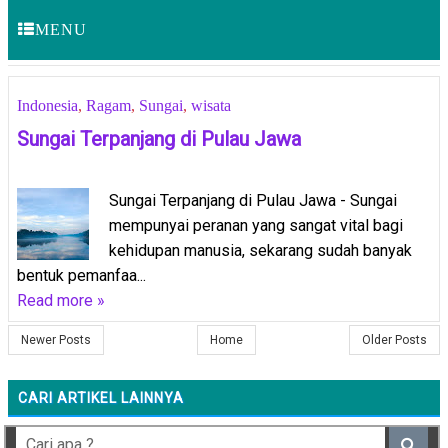
MENU
Indonesia
,
Ragam
,
Sungai
,
wisata
Sungai Terpanjang di Pulau Jawa
Sungai Terpanjang di Pulau Jawa - Sungai
mempunyai peranan yang sangat vital bagi
kehidupan manusia, sekarang sudah banyak
bentuk pemanfaa...
Read more »
Newer Posts
Home
Older Posts
CARI ARTIKEL LAINNYA