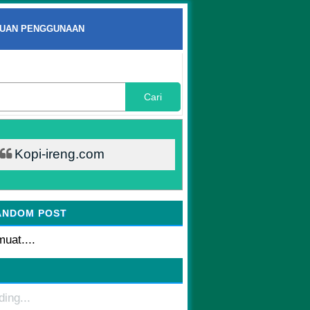
UAN PENGGUNAAN
Cari
Kopi-ireng.com
ANDOM POST
uat....
ding...