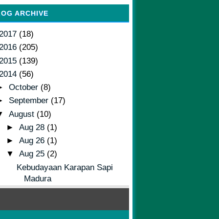
LOG ARCHIVE
2017
(18)
2016
(205)
2015
(139)
2014
(56)
►
October
(8)
►
September
(17)
▼
August
(10)
►
Aug 28
(1)
►
Aug 26
(1)
▼
Aug 25
(2)
Kebudayaan Karapan Sapi
Madura
Sejarah singkat PT Pos
Indonesia
►
Aug 23
(1)