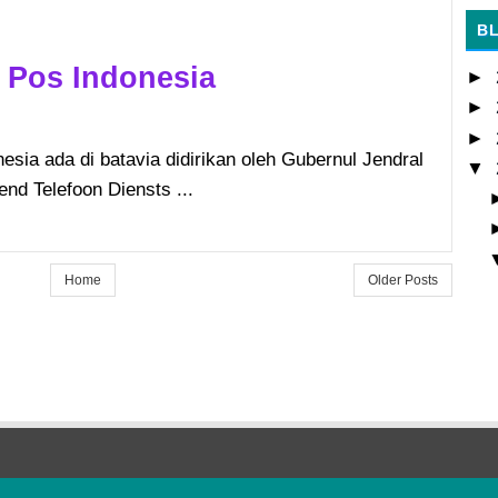
B
T Pos Indonesia
►
►
►
esia ada di batavia didirikan oleh Gubernul Jendral
▼
nd Telefoon Diensts ...
Home
Older Posts