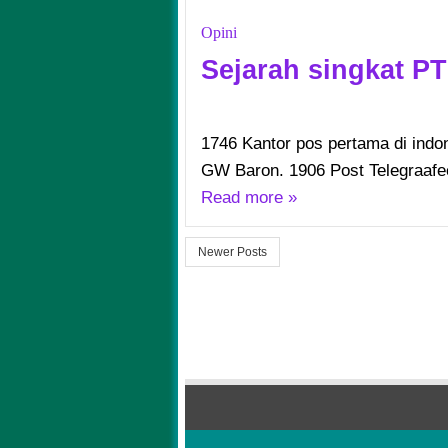
Opini
Sejarah singkat P
1746 Kantor pos pertama di indon
GW Baron. 1906 Post Telegraafee
Read more »
Newer Posts