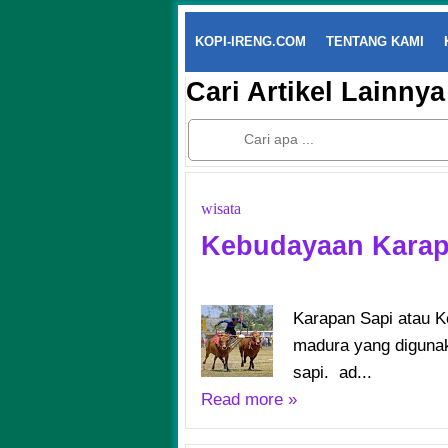
KOPI-IRENG.COM
TENTANG KAMI
Cari Artikel Lainnya
wisata
Kebudayaan Karap
Karapan Sapi atau K
madura yang diguna
sapi. ad...
Read more »