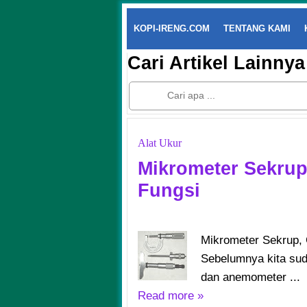
KOPI-IRENG.COM
TENTANG KAMI
Cari Artikel Lainnya
Alat Ukur
Mikrometer Sekrup,
Fungsi
Mikrometer Sekrup, 
Sebelumnya kita su
dan anemometer ...
Read more »