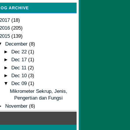
LOG ARCHIVE
2017
(18)
2016
(205)
2015
(139)
▼
December
(8)
►
Dec 22
(1)
►
Dec 17
(1)
►
Dec 11
(2)
►
Dec 10
(3)
▼
Dec 09
(1)
Mikrometer Sekrup, Jenis,
Pengertian dan Fungsi
►
November
(6)
►
October
(48)
►
September
(6)
►
August
(3)