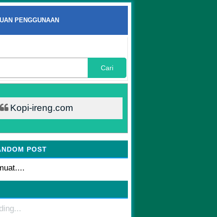
UAN PENGGUNAAN
Cari
Kopi-ireng.com
ANDOM POST
uat....
ding...