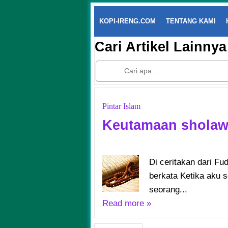
KOPI-IRENG.COM
TENTANG KAMI
Cari Artikel Lainnya
Pintar Islam
Keutamaan sholawa
Di ceritakan dari Fud
berkata Ketika aku s
seorang...
Read more »