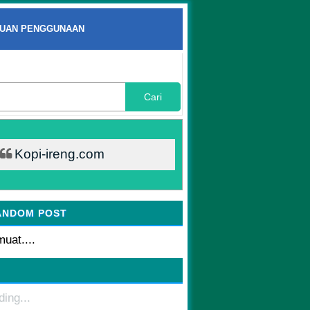
UAN PENGGUNAAN
Cari
Kopi-ireng.com
ANDOM POST
uat....
ding...