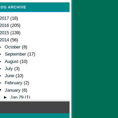
LOG ARCHIVE
2017
(18)
2016
(205)
2015
(139)
2014
(56)
►
October
(8)
►
September
(17)
►
August
(10)
►
July
(3)
►
June
(10)
►
February
(2)
▼
January
(6)
►
Jan 29
(1)
►
Jan 26
(1)
►
Jan 25
(1)