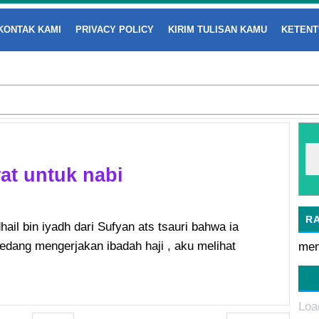
KONTAK KAMI
PRIVACY POLICY
KIRIM TULISAN KAMU
KETENT
t untuk nabi
R
hail bin iyadh dari Sufyan ats tsauri bahwa ia
edang mengerjakan ibadah haji , aku melihat
mem
Loa