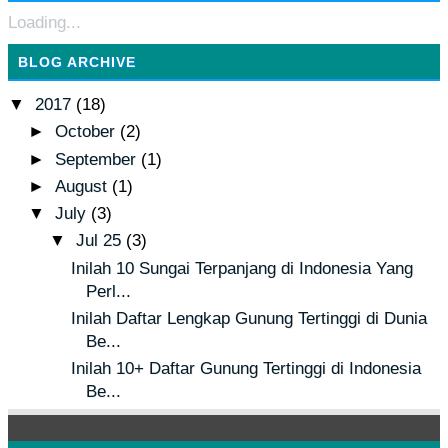
Loading...
BLOG ARCHIVE
▼
2017
(18)
►
October
(2)
►
September
(1)
►
August
(1)
▼
July
(3)
▼
Jul 25
(3)
Inilah 10 Sungai Terpanjang di Indonesia Yang
Perl...
Inilah Daftar Lengkap Gunung Tertinggi di Dunia
Be...
Inilah 10+ Daftar Gunung Tertinggi di Indonesia
Be...
►
June
(1)
►
May
(1)