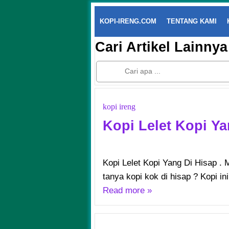
KOPI-IRENG.COM
TENTANG KAMI
Cari Artikel Lainnya
kopi ireng
Kopi Lelet Kopi Ya
Kopi Lelet Kopi Yang Di Hisap . 
tanya kopi kok di hisap ? Kopi ini
Read more »