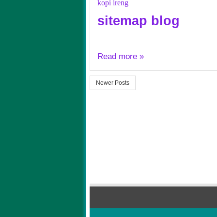
kopi ireng
sitemap blog
Read more »
Newer Posts