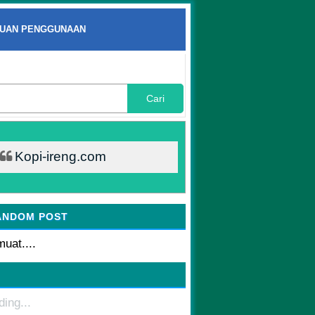
UAN PENGGUNAAN
Cari
Kopi-ireng.com
ANDOM POST
uat....
ding...