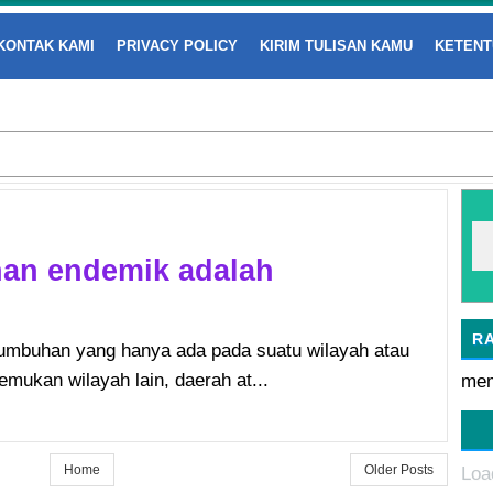
KONTAK KAMI
PRIVACY POLICY
KIRIM TULISAN KAMU
KETENT
han endemik adalah
R
mbuhan yang hanya ada pada suatu wilayah atau
temukan wilayah lain, daerah at...
mem
Home
Older Posts
Loa