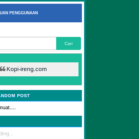
UAN PENGGUNAAN
Cari
Kopi-ireng.com
ANDOM POST
uat....
ding...