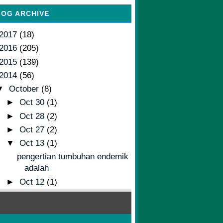
LOG ARCHIVE
2017
(18)
2016
(205)
2015
(139)
2014
(56)
▼
October
(8)
►
Oct 30
(1)
►
Oct 28
(2)
►
Oct 27
(2)
▼
Oct 13
(1)
pengertian tumbuhan endemik
adalah
►
Oct 12
(1)
►
Oct 05
(1)
►
September
(17)
►
August
(10)