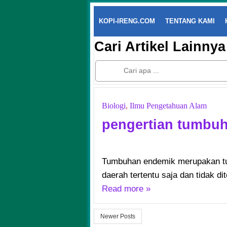
KOPI-IRENG.COM
TENTANG KAMI
Cari Artikel Lainnya
Biologi
,
Ilmu Pengetahuan Alam
pengertian tumbu
Tumbuhan endemik merupakan tu
daerah tertentu saja dan tidak di
Read more »
Newer Posts