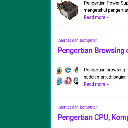
Pengertian Power Sup
mengetahui pengertian
Read more »
internet dan komputer
Pengertian Browsing 
Pengertian browsing - 
sudah menjadi bagian .
Read more »
internet dan komputer
Pengertian CPU, Kom