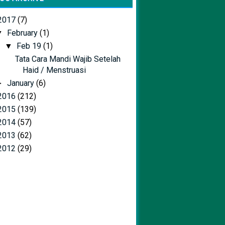
2017
(7)
February
(1)
▼
Feb 19
(1)
▼
Tata Cara Mandi Wajib Setelah
Haid / Menstruasi
January
(6)
►
2016
(212)
2015
(139)
2014
(57)
2013
(62)
2012
(29)