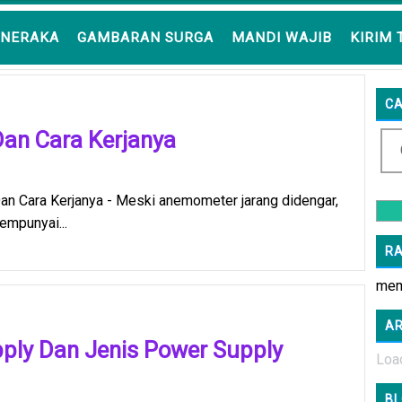
NERAKA
GAMBARAN SURGA
MANDI WAJIB
KIRIM 
CA
an Cara Kerjanya
n Cara Kerjanya - Meski anemometer jarang didengar,
mpunyai...
R
memu
AR
ply Dan Jenis Power Supply
Load
BL