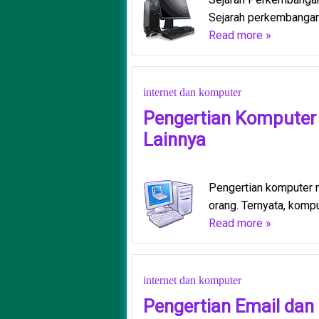
Sejarah perkembangan
Read more »
internet dan komputer
Pengertian Komputer
Lainnya
Pengertian komputer m
orang. Ternyata, komput
Read more »
internet dan komputer
Pengertian Email dan 