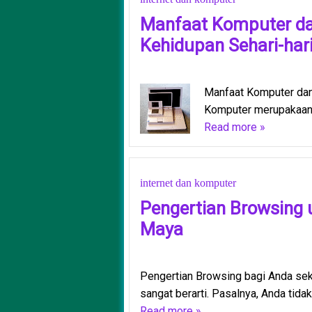
Manfaat Komputer d
Kehidupan Sehari-har
Manfaat Komputer dan
Komputer merupakaan 
Read more »
internet dan komputer
Pengertian Browsing u
Maya
Pengertian Browsing bagi Anda seka
sangat berarti. Pasalnya, Anda tidak
Read more »