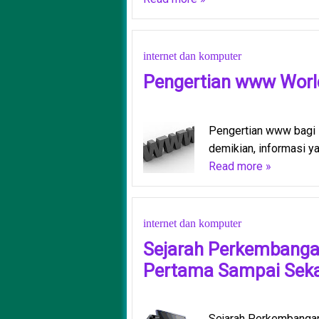
internet dan komputer
Pengertian www Worl
Pengertian www bagi 
demikian, informasi yan
Read more »
internet dan komputer
Sejarah Perkembanga
Pertama Sampai Sek
Sejarah Perkembangan