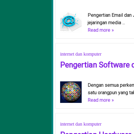
Pengertian Email dan 
jejaringan media ...
Read more »
internet dan komputer
Pengertian Software 
Dengan semua perkemb
satu orangpun yang tak
Read more »
internet dan komputer