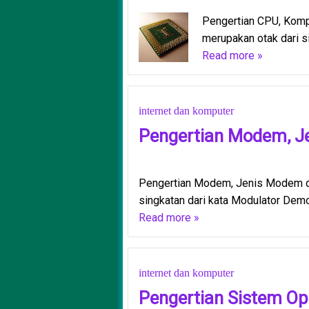
Pengertian CPU, Kompo
merupakan otak dari sis
Read more »
internet dan komputer
Pengertian Modem, 
Pengertian Modem, Jenis Modem 
singkatan dari kata Modulator Demod
Read more »
internet dan komputer
Pengertian Sistem O