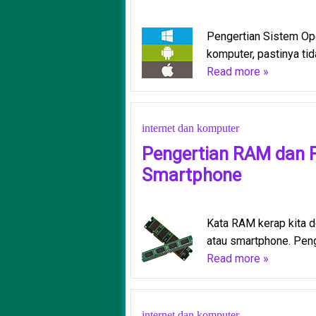
Pengertian Sistem Ope
komputer, pastinya tida
Read more »
internet dan komputer
Pengertian RAM dan 
Smartphone
Kata RAM kerap kita d
atau smartphone. Penge
Read more »
internet dan komputer